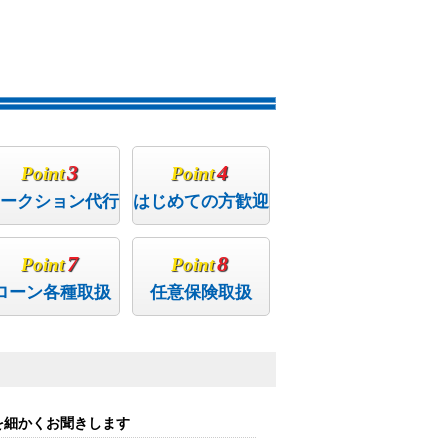
3
4
Point
Point
ークション代行
はじめての方歓迎
7
8
Point
Point
ローン各種取扱
任意保険取扱
を細かくお聞きします