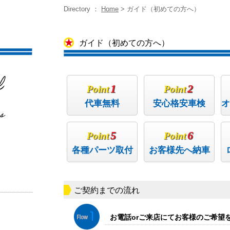
Directory ：
Home
>
ガイド（初めての方へ）
ガイド（初めての方へ）
1
2
Point
Point
代車無料
安心格安車検
オ
5
6
Point
Point
各種パーツ取付
お客様先へ納車
ご契約までの流れ
お電話orご来店にてお客様のご希望