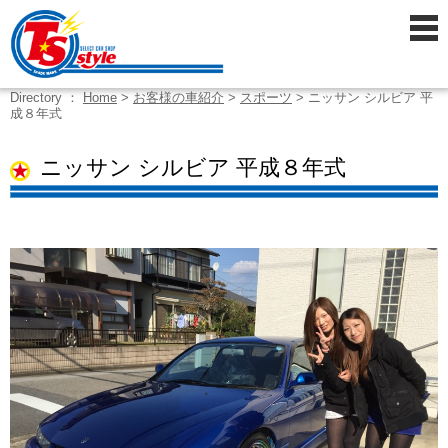
Directory ：
Home
>
お客様の車紹介
>
スポーツ
>
ニッサン シルビア 平
成８年式
ニッサン シルビア 平成８年式